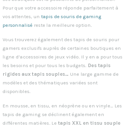
Pour que votre accessoire réponde parfaitement à
vos attentes, un
tapis de souris de gaming
personnalisé
reste la meilleure option.
Vous trouverez également des tapis de souris pour
gamers exclusifs auprès de certaines boutiques en
ligne d’accessoires de jeux vidéo. Il y en a pour tous
les besoins et pour tous les budgets.
Des tapis
rigides aux tapis souples…
Une large gamme de
modèles et des thématiques variées sont
disponibles.
En mousse, en tissu, en néoprène ou en vinyle… Les
tapis de gaming se déclinent également en
différentes matières. Le
tapis XXL en tissu souple