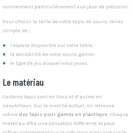
conviennent particulièrement aux jeux de précision.
Pour choisir la taille de votre tapis de souris, tenez
compte de :
l’espace disponible sur votre table,
la sensibilité de votre souris gamer,
le type de jeu auquel vous jouez.
Le matériau
Certains tapis sont en tissu et d’autres en
caoutchouc. Sur le marché actuel, on retrouve
même
des tapis pour games en plastique
. Chaque
matériau offre une sensation différente et peut
influer grandement sur la précision ainsi que sur le