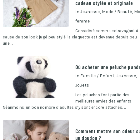
cadeau stylée et originale
In
Jeunesse
,
Mode / Beauté
,
Mo
femme
Considéré comme extravagant à
cause de son look jugé peu stylé, la claquette est devenue depuis peu
une …
Où acheter une peluche pand
In
Famille / Enfant
,
Jeunesse
,
Jouets
Les peluches font partie des
meilleures amies des enfants.
Néanmoins, un bon nombre d’adultes s’y sont encore attachés. …
Comment mettre son odeur s
un doudou ?