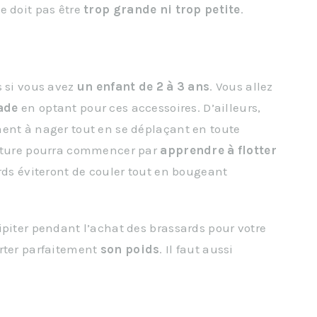
e doit pas être
trop
grande
ni
trop
petite
.
s si vous avez
un enfant de 2 à 3 ans
. Vous allez
ade
en optant pour ces accessoires. D’ailleurs,
ment à nager tout en se déplaçant en toute
niture pourra commencer par
apprendre à flotter
rds éviteront de couler tout en bougeant
ipiter pendant l’achat des brassards pour votre
orter parfaitement
son
poids
. Il faut aussi