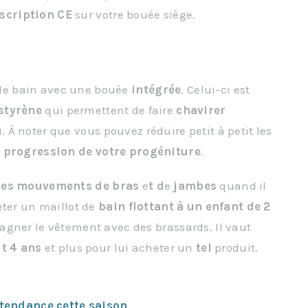
nscription
CE
sur votre bouée siège.
t de bain avec une bouée
intégrée
. Celui-ci est
styrène
qui permettent de faire
chavirer
u
. À noter que vous pouvez réduire petit à petit les
a
progression
de votre progéniture
.
es
mouvements
de
bras
e
t
d
e
jambes
quand il
eter un maillot de
bain flottant à un enfant de 2
agner le vêtement avec des brassards. Il vaut
it 4 ans
et plus pour lui acheter un
tel
produit.
tendance cette saison