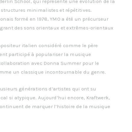
rlin School, qui représente une évolution de la
structures minimalistes et répétitives.
ponais formé en 1978, YMO a été un précurseur
égrant des sons orientaux et extrêmes-orientaux
positeur italien considéré comme le père
ement participé à populariser la musique
collaboration avec Donna Summer pour le
comme un classique incontournable du genre.
plusieurs générations d’artistes qui ont su
cal si atypique. Aujourd’hui encore, Kraftwerk,
 continuent de marquer l’histoire de la musique