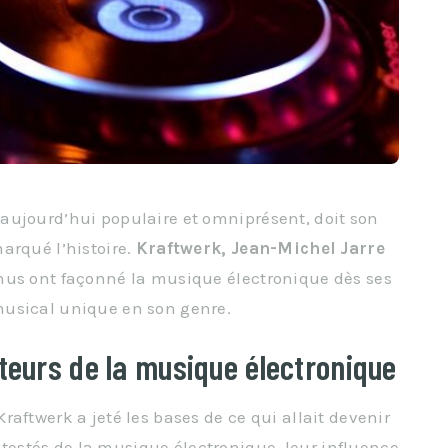
aujourd’hui populaire et omniprésent, doit son
arqué l’histoire.
Kraftwerk, Jean-Michel Jarre
nus ont façonné la musique électronique dès ses
musical unique en son genre.
teurs de la musique électronique
aftwerk a jeté les bases de ce qui allait devenir
stés de la musique électronique, leur influence