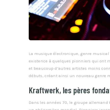
La musique électronique, genre musical 
existence à quelques pionniers qui ont m
et beaucoup d’autres artistes moins con
débuts, créant ainsi un nouveau genre 
Kraftwerk, les pères fonda
Dans les années 70, le groupe allemand Kr
un phénomène mondial. Pionniers inconte