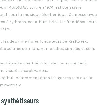
album
Autobahn
, sorti en 1974, est considéré
ial pour la musique électronique. Composé avec
es à rythmes, cet album brisa les frontières entre
laire.
t les deux membres fondateurs de Kraftwerk.
étique unique, mariant mélodies simples et sons
t à cette identité futuriste : leurs concerts
ons visuelles captivantes.
urd’hui, notamment dans les genres tels que la
ommerciale.
s synthétiseurs