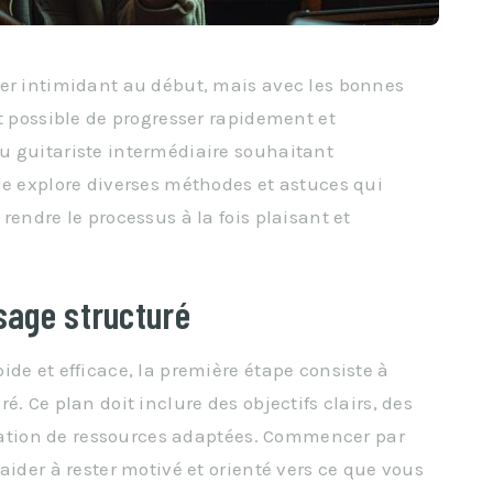
ler intimidant au début, mais avec les bonnes
t possible de progresser rapidement et
u guitariste intermédiaire souhaitant
le explore diverses méthodes et astuces qui
rendre le processus à la fois plaisant et
ssage structuré
de et efficace, la première étape consiste à
. Ce plan doit inclure des objectifs clairs, des
lisation de ressources adaptées. Commencer par
aider à rester motivé et orienté vers ce que vous