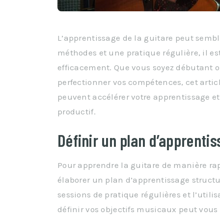
L’apprentissage de la guitare peut semb
méthodes et une pratique régulière, il es
efficacement. Que vous soyez débutant o
perfectionner vos compétences, cet artic
peuvent accélérer votre apprentissage et 
productif.
Définir un plan d’apprenti
Pour apprendre la guitare de manière rapi
élaborer un plan d’apprentissage structuré
sessions de pratique régulières et l’uti
définir vos objectifs musicaux peut vous 