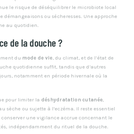
nue le risque de déséquilibrer le microbiote local
s que démangeaisons ou sécheresses. Une approche
ime au quotidien.
nce de la douche ?
ement du
mode de vie
, du climat, et de l’état de
uche quotidienne suffit, tandis que d’autres
x jours, notamment en période hivernale où la
e pour limiter la
déshydratation cutanée
,
 sèche ou sujette à l’eczéma. Il reste essentiel
de conserver une vigilance accrue concernant le
ités, indépendamment du rituel de la douche.