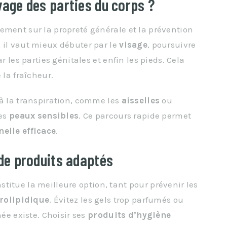
vage des parties du corps ?
tement sur la propreté générale et la prévention
 il vaut mieux débuter par le
visage
, poursuivre
r les parties génitales et enfin les pieds. Cela
 la fraîcheur.
 à la transpiration, comme les
aisselles
ou
les
peaux sensibles
. Ce parcours rapide permet
elle efficace
.
 de produits adaptés
stitue la meilleure option, tant pour prévenir les
rolipidique
. Évitez les gels trop parfumés ou
née existe. Choisir ses
produits d’hygiène