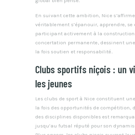
global bien pensé.
En suivant cette ambition, Nice s’affir
véritablement s’épanouir, apprendre, se d
participant activement à la construction 
concertation permanente, dessinent une v
la fois soutien et responsabilité.
Clubs sportifs niçois : un v
les jeunes
Les clubs de sport à Nice constituent une
la fois des opportunités de compétition, d
des disciplines disponibles est remarquabl
jusqu’au futsal réputé pour son dynamism
Plus encore, les clubs niçois ouvrent leu