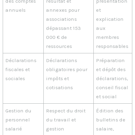
des comptes
résultat et
présentation
annuels
annexes pour
et
associations
explication
dépassant 153
aux
000 € de
membres
ressources
responsables
Déclarations
Déclarations
Préparation
fiscales et
obligatoires pour
et dépôt des
sociales
impôts et
déclarations,
cotisations
conseil fiscal
et social
Gestion du
Respect du droit
Édition des
personnel
du travail et
bulletins de
salarié
gestion
salaire,