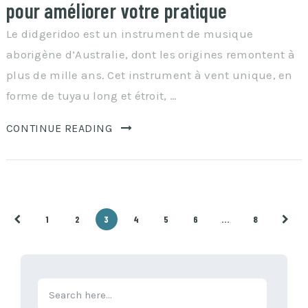
pour améliorer votre pratique
Le didgeridoo est un instrument de musique
aborigène d’Australie, dont les origines remontent à
plus de mille ans. Cet instrument à vent unique, en
forme de tuyau long et étroit, …
CONTINUE READING
Pagination
1
2
3
4
5
6
…
8
des
publications